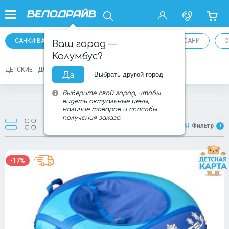
САНКИ-ВАТРУШКИ
СНЕГОКАТЫ
ДЕТСКИЕ САНИ
С
Ваш город —
Колумбус?
ДЕТСКИЕ
ДЛЯ ВЗРОСЛЫХ
Да
Выбрать другой город
Выберите свой город, чтобы
видеть актуальные цены,
Товаров:
30
из
228
наличие товаров и способы
получения заказа.
Новинки
Фильтр
1
-17%